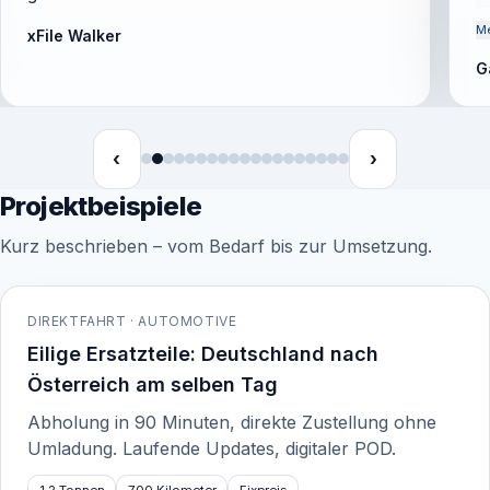
u
Me
xFile Walker
u
G
L
‹
›
Projektbeispiele
Kurz beschrieben – vom Bedarf bis zur Umsetzung.
DIREKTFAHRT · AUTOMOTIVE
Eilige Ersatzteile: Deutschland nach
Österreich am selben Tag
Abholung in 90 Minuten, direkte Zustellung ohne
Umladung. Laufende Updates, digitaler POD.